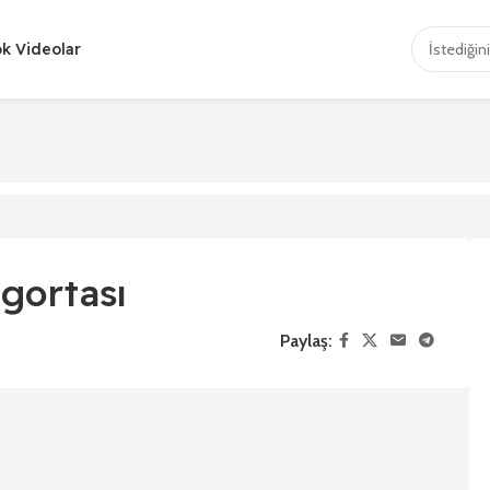
ok Videolar
igortası
Paylaş: