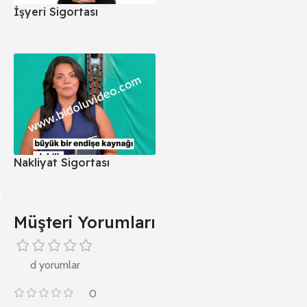
İşyeri Sigortası
Nakliyat Sigortası
Müşteri Yorumları
d yorumlar
0