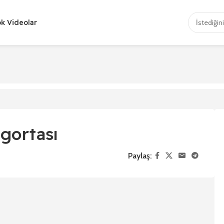
ok Videolar
igortası
Paylaş: