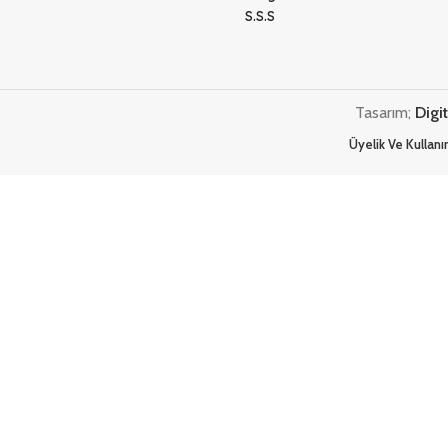
S.S.S
Tasarım;
Digi
Üyelik Ve Kullan