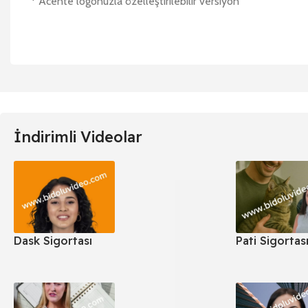
* Acente logonuzla özelleştirilebilir versiyon
İndirimli Videolar
Dask Sigortası
Pati Sigortas