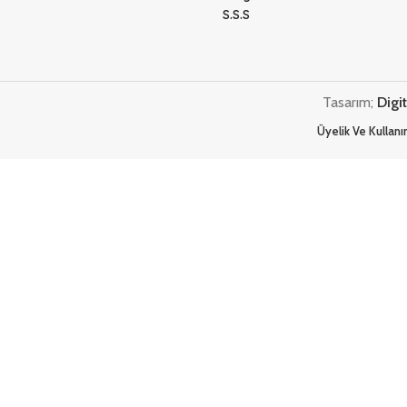
S.S.S
Tasarım;
Digi
Üyelik Ve Kullan