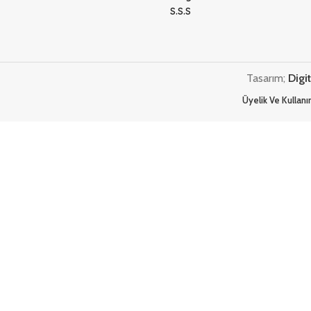
S.S.S
Tasarım;
Digi
Üyelik Ve Kullan