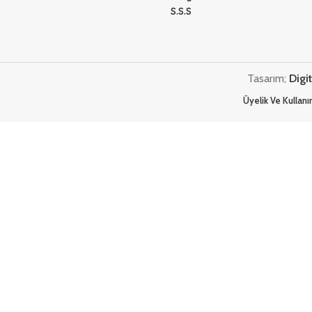
S.S.S
Tasarım;
Digi
Üyelik Ve Kullan