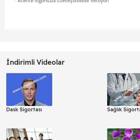
* Acente logonuzla özelleştirilebilir versiyon
İndirimli Videolar
Dask Sigortası
Sağlık Sigort