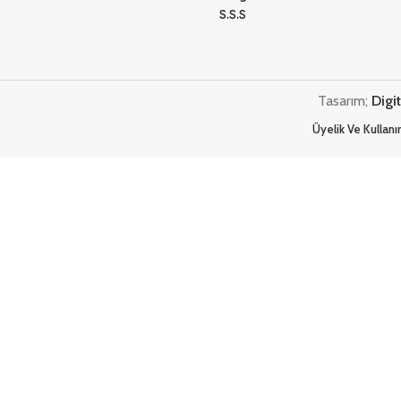
S.S.S
Tasarım;
Digi
Üyelik Ve Kullan