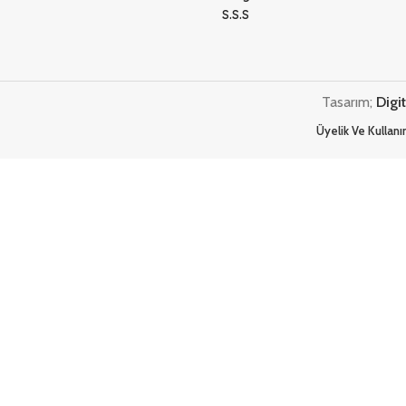
S.S.S
Tasarım;
Digi
Üyelik Ve Kullan