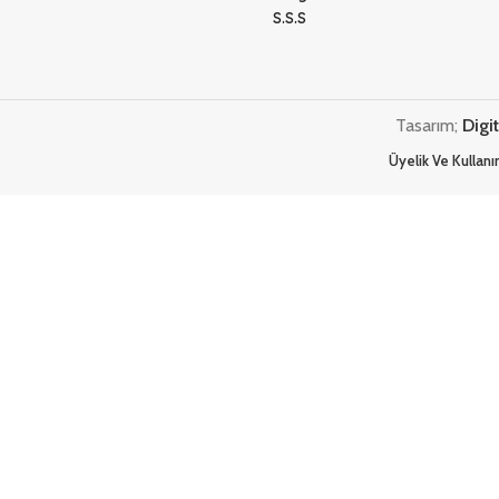
S.S.S
Tasarım;
Digi
Üyelik Ve Kullan