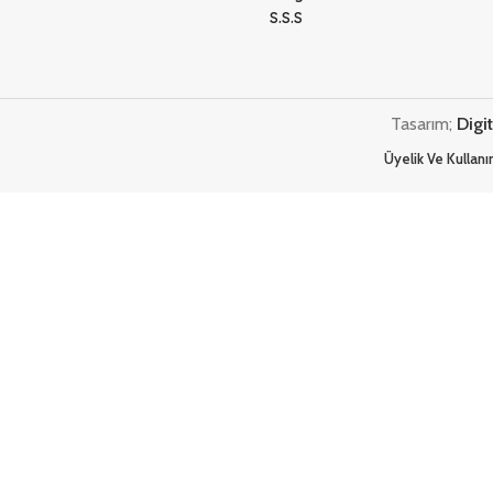
S.S.S
Tasarım;
Digi
Üyelik Ve Kullan