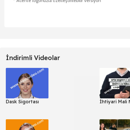
* Acente logonuzla özelleştirilebilir versiyon
İndirimli Videolar
Dask Sigortası
İhtiyari Mali