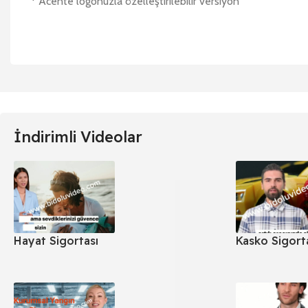
* Acente logonuzla özelleştirilebilir versiyon
İndirimli Videolar
Hayat Sigortası
Kasko Sigort