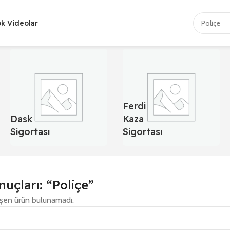
ok Videolar
Ferdi
Dask
Kaza
Sigortası
Sigortası
uçları: “Poliçe”
eşen ürün bulunamadı.