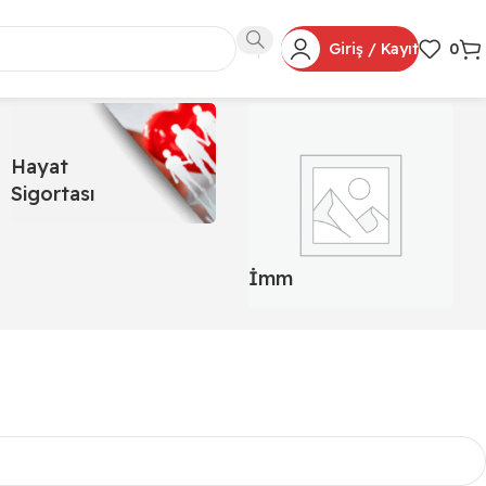
Giriş / Kayıt
0
Hayat
Sigortası
İmm