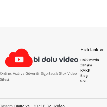
Hızlı Linkler
Hakkımızda
İletişim
KVKK
Online, Hızlı ve Güvenilir Sigortacılık Stok Video
Blog
Sitesi.
S.S.S
Tasarım;
Digitolye
-
2025
BiDoluVideo