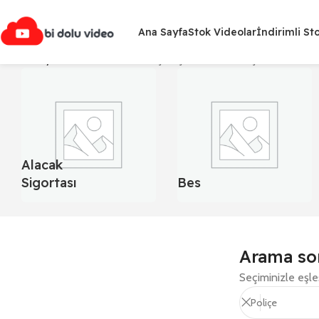
Ana Sayfa
Stok Videolar
İndirimli St
Ana Sayfa
Stok Videolar
“Poliçe” için arama sonuçları
Alacak
Sigortası
Bes
Arama son
Seçiminizle eşl